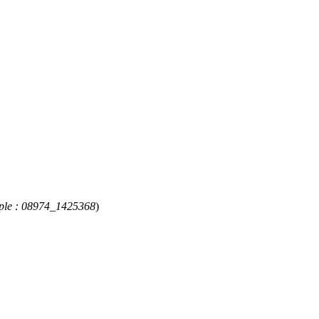
ple : 08974_1425368
)