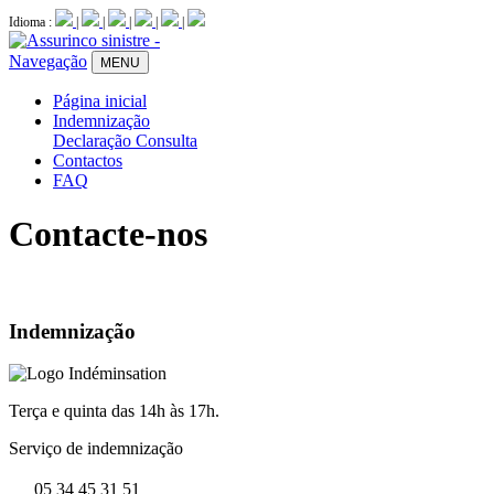
Idioma :
|
|
|
|
|
Navegação
MENU
Página inicial
Indemnização
Declaração
Consulta
Contactos
FAQ
Contacte-nos
Indemnização
Terça e quinta das 14h às 17h.
Serviço de indemnização
05 34 45 31 51