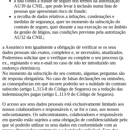
a luta contra a fraude de seguro nos termos da autorização
AU39 da CNIL, que pode levar à inclusão numa lista de
pessoas que apresentam risco de fraude;
a recolha de dados relativos a infrações, condenações e
medidas de segurança, quer no momento da subscrição do
contrato de seguro, quer durante a sua execução ou no âmbito
da gestão de litígios, nas condições previstas pela autorização
AU32 da CNIL;
a Assurinco tem igualmente a obrigação de verificar se os seus
dados pessoais são exatos, completos e, se necessário, atualizados.
Poderemos solicitar que o verifique ou complete o seu processo (p.
ex., registando o seu e-mail no caso de não ter introduzido um
endereço eletrónico).
No momento da subscrição do seu contrato, algumas perguntas são
de resposta obrigatória. No caso de falsas declarações ou omissões,
as consequências em que incorre poderão ser a nulidade do contrato
subscrito (artigo L.113-8 do Código de Seguros) ou a redução das
indemnizações pagas (artigo L.113-9 do Código de Seguros).
O acesso aos seus dados pessoais está exclusivamente limitado aos
nossos colaboradores e responsáveis e, se for o caso, aos nossos
subcontratantes. Os subcontratantes, colaboradores e responsáveis
em questão estão sujeitos a uma obrigação de confidencialidade pelo
que só poderão utilizar os seus dados em conformidade com as