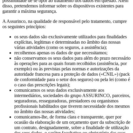
possibilidade de se opor ao tratamento dos dados em questão. Além
disso, pretendemos informar sobre os dispositivos existentes para
garantir a máxima segurança.
A Assurinco, na qualidade de responsável pelo tratamento, cumpre
os seguintes princípios:
os seus dados são exclusivamente utilizados para finalidades
explícitas, legítimas e determinadas no âmbito das nossas
várias atividades (como os seguros, a assistência);
recolhemos apenas os dados de que necessitamos;
não conservamos os seus dados para além do prazo necessário
às operações para as quais foram recolhidos (assistência, por
exemplo) ou às previstas pelas normas e autorizações da
autoridade francesa para a proteção de dados («CNIL») (pack
de conformidade para o setor dos seguros) ou pela lei (como é
o caso das prescrições legais);
comunicamos os seus dados exclusivamente aos
intermediários, sociedades do grupo ASSURINCO, parceiros,
seguradoras, resseguradoras, prestadores ou organismos
profissionais habilitados que tiverem necessidade dos mesmos
no âmbito das nossas atividades;
comunicamos-lhe, de forma clara e transparente, quer por
ocasião da elaboração de um orçamento quer da subscrição de
um contrato, designadamente, sobre a finalidade de utilização
dos seus dados, o caráter facultativo ou obrigatório das suas