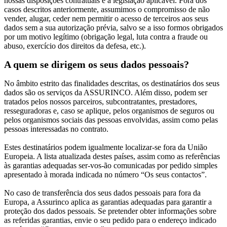
nossas disposições contratuais e a legislação aplicável. Fora dos
casos descritos anteriormente, assumimos o compromisso de não
vender, alugar, ceder nem permitir o acesso de terceiros aos seus
dados sem a sua autorização prévia, salvo se a isso formos obrigados
por um motivo legítimo (obrigação legal, luta contra a fraude ou
abuso, exercício dos direitos da defesa, etc.).
A quem se dirigem os seus dados pessoais?
No âmbito estrito das finalidades descritas, os destinatários dos seus
dados são os serviços da ASSURINCO. Além disso, podem ser
tratados pelos nossos parceiros, subcontratantes, prestadores,
resseguradoras e, caso se aplique, pelos organismos de seguros ou
pelos organismos sociais das pessoas envolvidas, assim como pelas
pessoas interessadas no contrato.
Estes destinatários podem igualmente localizar-se fora da União
Europeia. A lista atualizada destes países, assim como as referências
às garantias adequadas ser-vos-ão comunicadas por pedido simples
apresentado à morada indicada no número “Os seus contactos”.
No caso de transferência dos seus dados pessoais para fora da
Europa, a Assurinco aplica as garantias adequadas para garantir a
proteção dos dados pessoais. Se pretender obter informações sobre
as referidas garantias, envie o seu pedido para o endereço indicado